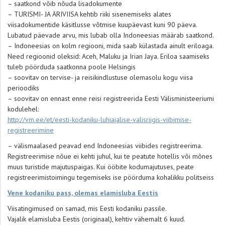
– saatkond võib nõuda lisadokumente
– TURISMI- JA ÄRIVIISA kehtib riiki sisenemiseks alates
viisadokumentide käsitlusse võtmise kuupäevast kuni 90 päeva.
Lubatud päevade arvu, mis lubab olla Indoneesias määrab saatkond.
– Indoneesias on kolm regiooni, mida saab külastada ainult eriloaga.
Need regioonid oleksid: Aceh, Maluku ja Irian Jaya. Eriloa saamiseks
tuleb pöörduda saatkonna poole Helsingis
– soovitav on tervise- ja reisikindlustuse olemasolu kogu viisa
perioodiks
– soovitav on ennast enne reisi registreerida Eesti Välisministeeriumi
kodulehel:
http://vm.ee/et/eesti-kodaniku-luhiajalise-valisriigis-viibimise-
registreerimine
– välismaalased peavad end Indoneesias viibides registreerima.
Registreerimise nõue ei kehti juhul, kui te peatute hotellis või mõnes
muus turistide majutuspaigas. Kui ööbite kodumajutuses, peate
registreerimistoimingu tegemiseks ise pöörduma kohalikku politseiss
Vene kodaniku pass, olemas elamisluba Eestis
Viisatingimused on samad, mis Eesti kodaniku passile.
Vajalik elamisluba Eestis (originaal), kehtiv vähemalt 6 kuud.