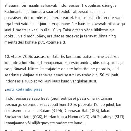
Suurim õis maailmas kasvab Indoneesias. Troopilises džunglis
Kallimantani ja Sumatra saartel leidub rafleesiat- taim, mis
parasitseerib troopiliste taimede vartel. Hiiglaslikul lillel ei ole varsi
ega lehti vaid ainult juur ja erkpunane õie kaus, mis kasvab pikkusega
kuni 1 meetr ja kaalub üle 10 kg. Taim õitseb väga lühikese aja
jooksul, vaid mõni päev, eraldades tugevat ja teravat lõhna ning
meelitades kohale putuktolmlejaid.
Alates 2006. aastast on Jakartis keelatud suitsetamine avalikes
kohtades: hotellides, lennujaamades, restoranides, ühistranspordis ja
isegi tänaval. Mittesuitsetajatele on see koht tõeline paradiis, kuid
seaduse rikkujatele tehakse seadusest tulev trahv kuni 50 miljonit
Indoneesia ruupiat või kuni kuus kuud vanglakaristust.
E
esti kodaniku pass
Indoneesiasse saab Eesti (biomeetrilise) passi omanik turismi
eesmärgil siseneda viisavabalt kuni 30-ks päevaks. Kehtib juhul, kui
riiki sisenetakse kas Batam (BTM), Denpasar-Bali (DPS), Jakarta
Soekarno-Hatta (CGK), Medan Kuala Namu (KNO) või Surabaya (SUB)
lennujaama või alljärgnevate sadamate kaudu: