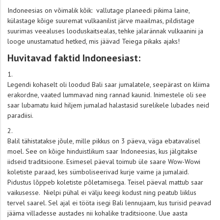
Indoneesias on võimalik kõik: vallutage planeedi pikima laine,
külastage kõige suuremat vulkaanilist järve maailmas, pildistage
suurimas veealuses looduskaitsealas, tehke jalarännak vulkaanini ja
looge unustamatud hetked, mis jäävad Teiega pikaks ajaks!
Huvitavad faktid Indoneesiast:
Legendi kohaselt oli loodud Bali saar jumalatele, seepärast on kliima
erakordne, vaated lummavad ning rannad kaunid. Inimestele oli see
saar lubamatu kuid hiljem jumalad halastasid surelikele lubades neid
paradiisi.
Balil tähistatakse jõule, mille pikkus on 3 päeva, väga ebatavalisel
moel. See on kõige hinduistlikum saar Indoneesias, kus jälgitakse
iidseid traditsioone. Esimesel päeval toimub üle saare Wow-Wowi
koletiste paraad, kes sümboliseerivad kurje vaime ja jumalaid.
Pidustus lõppeb koletiste põletamisega. Teisel päeval mattub saar
vaikusesse. Nielpi pühal ei välju keegi kodust ning peatub liiklus
tervel saarel. Sel ajal ei tööta isegi Bali lennujaam, kus turisid peavad
jääma villadesse austades nii kohalike traditsioone. Uue aasta