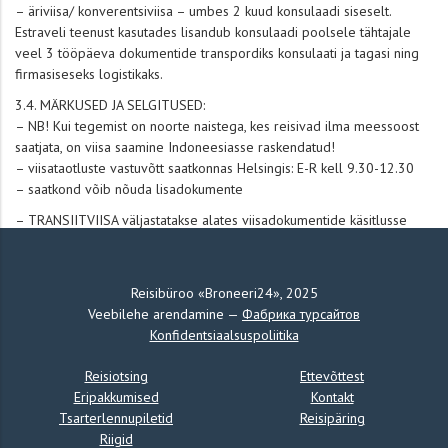
– äriviisa/ konverentsiviisa – umbes 2 kuud konsulaadi siseselt.
Estraveli teenust kasutades lisandub konsulaadi poolsele tähtajale
veel 3 tööpäeva dokumentide transpordiks konsulaati ja tagasi ning
firmasiseseks logistikaks.
3.4. MÄRKUSED JA SELGITUSED:
– NB! Kui tegemist on noorte naistega, kes reisivad ilma meessoost
saatjata, on viisa saamine Indoneesiasse raskendatud!
– viisataotluste vastuvõtt saatkonnas Helsingis: E-R kell 9.30-12.30
– saatkond võib nõuda lisadokumente
– TRANSIITVIISA väljastatakse alates viisadokumentide käsitlusse
võtmise kuupäevast kuni 90-ks päevaks. Transiitviisaga saab
Indoneesias viibida kuni 14 päeva alates riiki sisenemise kuupäevast
– TURISMI- JA ÄRIVIISA kehtib sisenemiseks alates viisadokumentide
Reisibüroo «Broneeri24», 2025
käsitlusse võtmise kuupäevast kuni 90 päeva. Lubatud päevade arvu
Veebilehe arendamine —
Фабрика турсайтов
määrab saatkond,üle 30-ne päeva pole võimalik viisat saada
Konfidentsiaalsuspoliitika
– Indoneesias on kolm regiooni, mida saab külastada ainult eriloaga.
Reisiotsing
Ettevõttest
Need regioonid oleksid: Aceh, Maluku ja Irian Jaya. Eriloa saamiseks
Eripakkumised
Kontakt
tuleb pöörduda saatkonna poole Helsingis
Tsarterlennupiletid
Reisipäring
– soovitav on tervise- ja reisikindlustuse olemasolu kogu reisi
Riigid