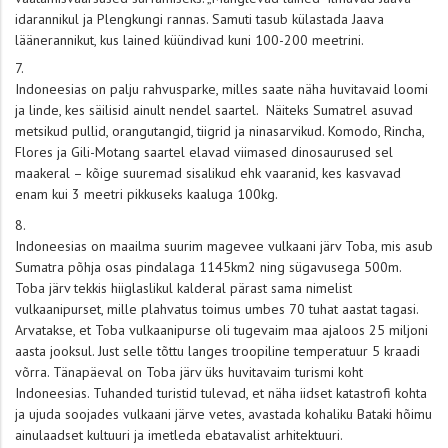
idarannikul ja Plengkungi rannas. Samuti tasub külastada Jaava
läänerannikut, kus lained küündivad kuni 100-200 meetrini.
Indoneesias on palju rahvusparke, milles saate näha huvitavaid loomi
ja linde, kes säilisid ainult nendel saartel. Näiteks Sumatrel asuvad
metsikud pullid, orangutangid, tiigrid ja ninasarvikud. Komodo, Rincha,
Flores ja Gili-Motang saartel elavad viimased dinosaurused sel
maakeral – kõige suuremad sisalikud ehk vaaranid, kes kasvavad
enam kui 3 meetri pikkuseks kaaluga 100kg.
Indoneesias on maailma suurim magevee vulkaani järv Toba, mis asub
Sumatra põhja osas pindalaga 1145km2 ning sügavusega 500m.
Toba järv tekkis hiiglaslikul kalderal pärast sama nimelist
vulkaanipurset, mille plahvatus toimus umbes 70 tuhat aastat tagasi.
Arvatakse, et Toba vulkaanipurse oli tugevaim maa ajaloos 25 miljoni
aasta jooksul. Just selle tõttu langes troopiline temperatuur 5 kraadi
võrra. Tänapäeval on Toba järv üks huvitavaim turismi koht
Indoneesias. Tuhanded turistid tulevad, et näha iidset katastrofi kohta
ja ujuda soojades vulkaani järve vetes, avastada kohaliku Bataki hõimu
ainulaadset kultuuri ja imetleda ebatavalist arhitektuuri.