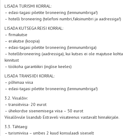
LISADA TURISMI KORRAL:
– edasi-tagasi piletite broneering (lennunumbriga!)
– hotelli broneering (telefoni numbri,faksinumbri ja aadressiga!)
LISADA KUTSEGA REISI KORRAL:
– firmakutse
– erakutse (koopia)
– edasi-tagasi piletite broneering (lennunumbriga)
– hotellibroneering (aadressiga), kui kutses ei ole majutuse kohta
kinnitust
– töökoha garantiikiri (inglise keeles)
LISADA TRANSIIDI KORRAL:
– põhimaa viisa
– edasi-tagasi piletite broneering (lennunumbriga!)
3.2. Viisalôiv:
– transiitviisa- 20 eurot
– ühekordse sisenemisega viisa – 50 eurot
Viisalõivule lisandub Estraveli viisateenus vastavalt hinnakirjale.
3.3. Tähtaeg:
– turismiviisa – umbes 2 kuud konsulaadi siseselt