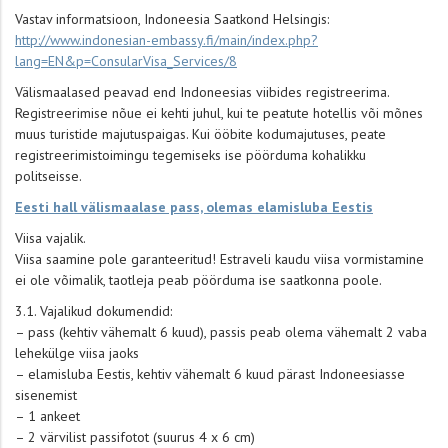
Vastav informatsioon, Indoneesia Saatkond Helsingis:
http://www.indonesian-embassy.fi/main/index.php?
lang=EN&p=ConsularVisa_Services/8
Välismaalased peavad end Indoneesias viibides registreerima.
Registreerimise nõue ei kehti juhul, kui te peatute hotellis või mõnes
muus turistide majutuspaigas. Kui ööbite kodumajutuses, peate
registreerimistoimingu tegemiseks ise pöörduma kohalikku
politseisse.
Eesti hall välismaalase pass, olemas elamisluba Eestis
Viisa vajalik.
Viisa saamine pole garanteeritud! Estraveli kaudu viisa vormistamine
ei ole võimalik, taotleja peab pöörduma ise saatkonna poole.
3.1. Vajalikud dokumendid:
– pass (kehtiv vähemalt 6 kuud), passis peab olema vähemalt 2 vaba
lehekülge viisa jaoks
– elamisluba Eestis, kehtiv vähemalt 6 kuud pärast Indoneesiasse
sisenemist
– 1 ankeet
– 2 värvilist passifotot (suurus 4 x 6 cm)