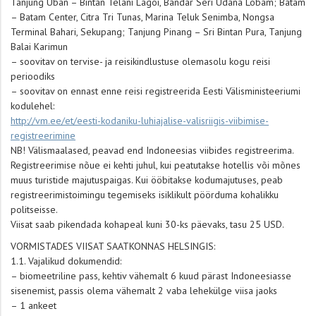
Tanjung Uban – Bintan Telani Lagoi, Bandar Seri Udana Lobam; Batam
– Batam Center, Citra Tri Tunas, Marina Teluk Senimba, Nongsa
Terminal Bahari, Sekupang; Tanjung Pinang – Sri Bintan Pura, Tanjung
Balai Karimun
– soovitav on tervise- ja reisikindlustuse olemasolu kogu reisi
perioodiks
– soovitav on ennast enne reisi registreerida Eesti Välisministeeriumi
kodulehel:
http://vm.ee/et/eesti-kodaniku-luhiajalise-valisriigis-viibimise-
registreerimine
NB! Välismaalased, peavad end Indoneesias viibides registreerima.
Registreerimise nõue ei kehti juhul, kui peatutakse hotellis või mõnes
muus turistide majutuspaigas. Kui ööbitakse kodumajutuses, peab
registreerimistoimingu tegemiseks isiklikult pöörduma kohalikku
politseisse.
Viisat saab pikendada kohapeal kuni 30-ks päevaks, tasu 25 USD.
VORMISTADES VIISAT SAATKONNAS HELSINGIS:
1.1. Vajalikud dokumendid:
– biomeetriline pass, kehtiv vähemalt 6 kuud pärast Indoneesiasse
sisenemist, passis olema vähemalt 2 vaba lehekülge viisa jaoks
– 1 ankeet