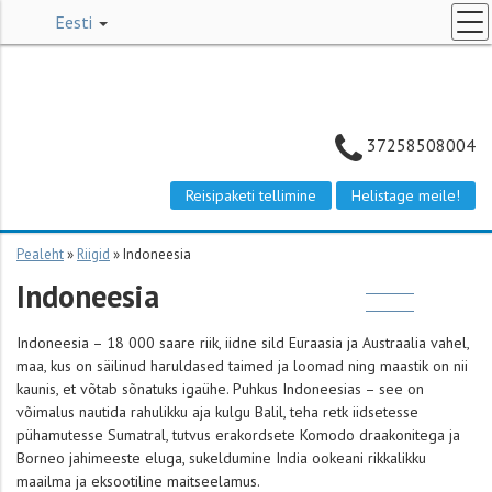
Eesti
REISIOTSING
ERIPAKKUMISED
TSARTERLENNUPILETID
37258508004
RIIGID
Reisipaketi tellimine
Helistage meile!
ETTEVÕTTEST
KONTAKT
Pealeht
»
Riigid
»
Indoneesia
Indoneesia
REISIPÄRING
Indoneesia – 18 000 saare riik, iidne sild Euraasia ja Austraalia vahel,
maa, kus on säilinud haruldased taimed ja loomad ning maastik on nii
kaunis, et võtab sõnatuks igaühe. Puhkus Indoneesias – see on
võimalus nautida rahulikku aja kulgu Balil, teha retk iidsetesse
pühamutesse Sumatral, tutvus erakordsete Komodo draakonitega ja
Borneo jahimeeste eluga, sukeldumine India ookeani rikkalikku
maailma ja eksootiline maitseelamus.