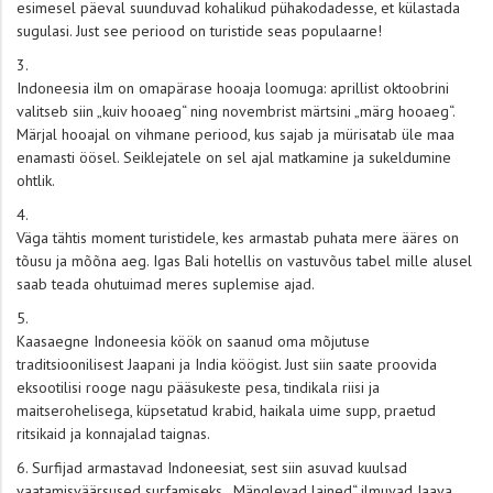
esimesel päeval suunduvad kohalikud pühakodadesse, et külastada
sugulasi. Just see periood on turistide seas populaarne!
Indoneesia ilm on omapärase hooaja loomuga: aprillist oktoobrini
valitseb siin „kuiv hooaeg“ ning novembrist märtsini „märg hooaeg“.
Märjal hooajal on vihmane periood, kus sajab ja mürisatab üle maa
enamasti öösel. Seiklejatele on sel ajal matkamine ja sukeldumine
ohtlik.
Väga tähtis moment turistidele, kes armastab puhata mere ääres on
tõusu ja mõõna aeg. Igas Bali hotellis on vastuvõus tabel mille alusel
saab teada ohutuimad meres suplemise ajad.
Kaasaegne Indoneesia köök on saanud oma mõjutuse
traditsioonilisest Jaapani ja India köögist. Just siin saate proovida
eksootilisi rooge nagu pääsukeste pesa, tindikala riisi ja
maitserohelisega, küpsetatud krabid, haikala uime supp, praetud
ritsikaid ja konnajalad taignas.
Surfijad armastavad Indoneesiat, sest siin asuvad kuulsad
vaatamisväärsused surfamiseks. „Mänglevad lained“ ilmuvad Jaava