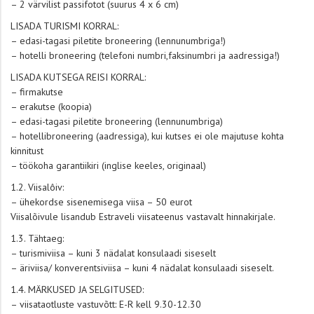
– 2 värvilist passifotot (suurus 4 x 6 cm)
LISADA TURISMI KORRAL:
– edasi-tagasi piletite broneering (lennunumbriga!)
– hotelli broneering (telefoni numbri,faksinumbri ja aadressiga!)
LISADA KUTSEGA REISI KORRAL:
– firmakutse
– erakutse (koopia)
– edasi-tagasi piletite broneering (lennunumbriga)
– hotellibroneering (aadressiga), kui kutses ei ole majutuse kohta
kinnitust
– töökoha garantiikiri (inglise keeles, originaal)
1.2. Viisalôiv:
– ühekordse sisenemisega viisa – 50 eurot
Viisalõivule lisandub Estraveli viisateenus vastavalt hinnakirjale.
1.3. Tähtaeg:
– turismiviisa – kuni 3 nädalat konsulaadi siseselt
– äriviisa/ konverentsiviisa – kuni 4 nädalat konsulaadi siseselt.
1.4. MÄRKUSED JA SELGITUSED:
– viisataotluste vastuvõtt: E-R kell 9.30-12.30