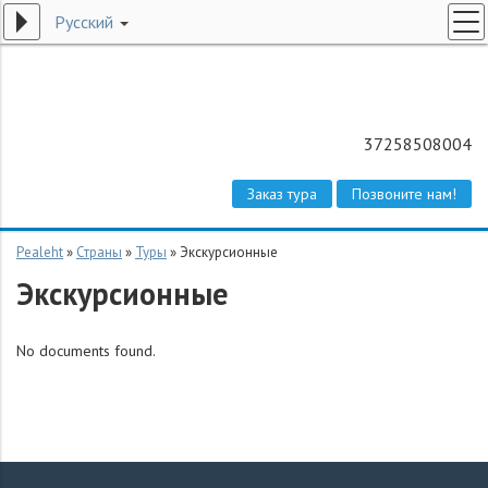
Русский
ПОИСК ТУРОВ
СПЕЦПРЕДЛОЖЕНИЯ
БИЛЕТЫ НА ЧАРТЕР
37258508004
СТРАНЫ
Заказ тура
Позвоните нам!
О КОМПАНИИ
КОНТАКТЫ
Pealeht
»
Страны
»
Туры
»
Экскурсионные
Экскурсионные
ЗАКАЗ ТУРА
No documents found.