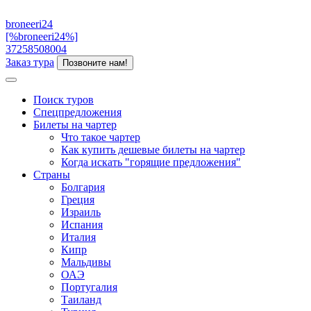
broneeri24
[%broneeri24%]
37258508004
Заказ тура
Позвоните нам!
Поиск туров
Спецпредложения
Билеты на чартер
Что такое чартер
Как купить дешевые билеты на чартер
Когда искать "горящие предложения"
Страны
Болгария
Греция
Израиль
Испания
Италия
Кипр
Мальдивы
ОАЭ
Португалия
Таиланд