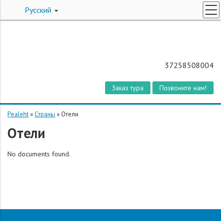
Русский
ПОИСК ТУРОВ
СПЕЦПРЕДЛОЖЕНИЯ
БИЛЕТЫ НА ЧАРТЕР
37258508004
СТРАНЫ
Заказ тура
Позвоните нам!
О КОМПАНИИ
КОНТАКТЫ
Pealeht
»
Страны
»
Отели
Отели
ЗАКАЗ ТУРА
No documents found.