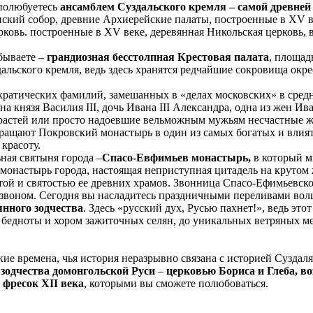
 полюбуетесь
ансамблем Суздальского кремля – самой древне
ский собор, древние Архиерейские палаты, построенные в XV век
ковь. построенные в XV веке, деревянная Никольская церковь, во
бываете –
грандиозная бесстолпная Крестовая палата
, площад
здальского кремля, ведь здесь хранятся редчайшие сокровища ок
кратических фамилий, замешанных в «делах московских» в средн
а князя Василия III, дочь Ивана III Александра, одна из жен И
растей или просто надоевшие вельможным мужьям несчастные 
евращают Покровский монастырь в один из самых богатых и влия
красоту.
ная святыня города –
Спасо-Евфимьев монастырь,
в который мы
, монастырь города, настоящая неприступная цитадель на крут
той и святостью ее древних храмов. Звонница Спасо-Ефимьевског
 звоном. Сегодня вы насладитесь праздничными переливами во
янного зодчества
. Здесь «русский дух, Русью пахнет!», ведь э
й бедноты и хором зажиточных селян, до уникальных ветряных ме
ие времена, чья история неразрывно связана с историей Суздал
 зодчества домонгольской Руси
–
церковью Бориса и Глеба, в
фресок XII века
, которыми вы сможете полюбоваться.