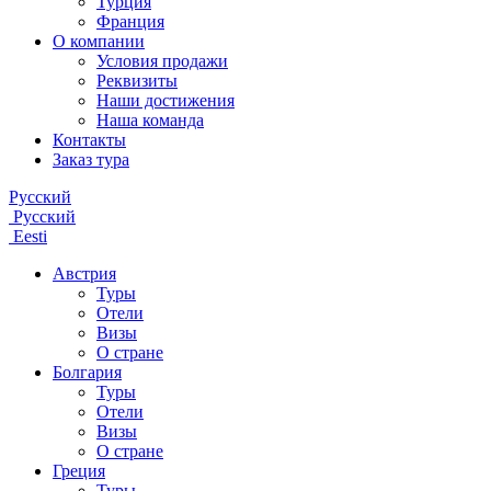
Турция
Франция
О компании
Условия продажи
Реквизиты
Наши достижения
Наша команда
Контакты
Заказ тура
Русский
Русский
Eesti
Австрия
Туры
Отели
Визы
О стране
Болгария
Туры
Отели
Визы
О стране
Греция
Туры