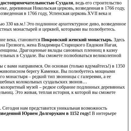
й достопримечательностью Суздаля
, ведь его строительство
е, деревянная Никольская церковь, возведенная в 1766 году,
зведенная в 1766 году, Успенская церковь XVII века и
ью 330 кв.м.! Это подлинное архитектурное диво, возведенное
рестных монастырей и церквей, которыми вы полюбуетесь.
ие века, становится
Покровский женский монастырь
. Здесь
вана Грозного, жена Владимира Старицкого Евдокия Нагая,
женщины. Драгоценные вклады сановных пленниц в казну
тельных в Суздале. Вы сможете полюбоваться великолепной
 с вами направимся. Он основан (только вдумайтесь!) в 1350
ом живописном берегу Каменки. Вы полюбуетесь мощными
о монастыря – редкий тип звонницы с галереями, а ее
лшебных колокольных суздальских звонов…
тот колоритный музей – редкое собрание подлинных деревянных
льниц. Это живая, теплая история, к которой вы сможете
я. Сегодня нам представится уникальная возможность
озведенной Юрием Долгоруким в 1152 году!
В интерьере