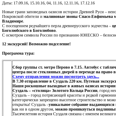
Даты: 17.09.16, 15.10.16, 04, 11.16, 12.11.16, 17.12.16
Новые грани заповедных оазисов истории Древней Руси – неи
Покровской обители и
малиновые звоны Спасо-Евфимьева м
Владимире
.
С посещением редчайшего перла древнерусского зодчества –
ц
Боголюбского в Боголюбово
.
С осмотром символа России по признанию ЮНЕСКО – белос
12 экскурсий! Возможно подселение!
Программа тура:
Сбор группы ст. метро Перово в 7.15. Автобус с таблич
центра после стеклянных дверей в переходе на право в
Схему отправления можно посмотреть здесь...
В 7.30 отправление в Суздаль 220 км. Путевая экскурс
Наши роскошные выходные в живых оазисах истории 
Суздаль – «столица» Золотого Кольца России
, город н
Суздаль – город потрясающей красоты и редкой гармони
категорически запрещено высотное строительство и можн
открытка! Суздаль –
уникальное собрание выдающихся 
как ни в одном другом,
можно проникнуться подлинным 
Тысячелетняя история Суздаля связана с именем великог