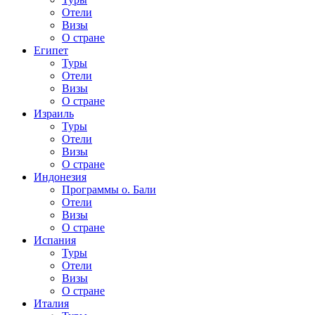
Отели
Визы
О стране
Египет
Туры
Отели
Визы
О стране
Израиль
Туры
Отели
Визы
О стране
Индонезия
Программы о. Бали
Отели
Визы
О стране
Испания
Туры
Отели
Визы
О стране
Италия