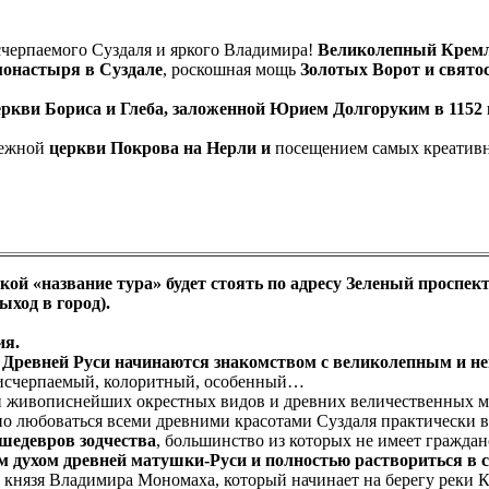
счерпаемого Суздаля и яркого Владимира!
Великолепный Кремль
онастыря в Суздале
, роскошная мощь
Золотых Ворот и свято
еркви Бориса и Глеба, заложенной Юрием Долгоруким в 1152 
нежной
церкви Покрова на Нерли и
посещением самых креативн
кой «название тура» будет стоять по адресу Зеленый проспект,
ыход в город).
ия.
Древней Руси начинаются знакомством с великолепным и н
еисчерпаемый, колоритный, особенный…
и живописнейших окрестных видов и древних величественных м
о любоваться всеми древними красотами Суздаля практически в 
шедевров зодчества
, большинство из которых не имеет гражданс
духом древней матушки-Руси и полностью раствориться в с
о князя Владимира Мономаха, который начинает на берегу реки 