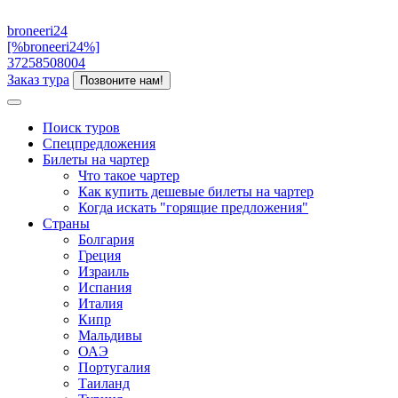
broneeri24
[%broneeri24%]
37258508004
Заказ тура
Позвоните нам!
Поиск туров
Спецпредложения
Билеты на чартер
Что такое чартер
Как купить дешевые билеты на чартер
Когда искать "горящие предложения"
Страны
Болгария
Греция
Израиль
Испания
Италия
Кипр
Мальдивы
ОАЭ
Португалия
Таиланд