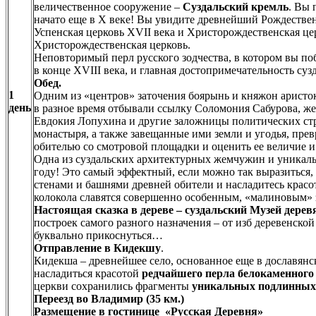
величественное сооружение –
Суздальский кремль
. Вы
начато еще в X веке! Вы увидите древнейший Рождествен
Успенская церковь XVII века и Христорождественская цер
Христорождественская церковь.
Неповторимый перл русского зодчества, в котором вы по
в конце XVIII века, и главная достопримечательность су
Обед.
1
Одним из «центров» заточения боярынь и княжон аристо
день
в разное время отбывали ссылку Соломония Сабурова, жен
Евдокия Лопухина и другие заложницы политических ст
монастыря, а также завещанные ими земли и угодья, пр
обителью со смотровой площадки и оценить ее величие и 
Одна из суздальских архитектурных жемчужин и уникаль
году! Это самый эффектный, если можно так выразиться
стенами и башнями древней обители и насладитесь красо
колокола славятся совершенно особенным, «малиновым»
Настоящая сказка в дереве – суздальский Музей дерев
построек самого разного назначения – от изб деревенско
буквально прикоснуться…
Отправление в Кидекшу
.
Кидекша – древнейшее село, основанное еще в дославянск
насладиться красотой
редчайшего перла белокаменного
церкви сохранились фрагменты
уникальных подлинных 
Переезд во Владимир
(35 км.)
Размещение в гостинице
«Русская Деревня»