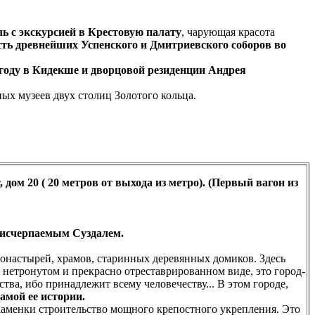
 с экскурсией в Крестовую палату
, чарующая красота
сть древнейших Успенского и Дмитриевского соборов во
году в Кидекше и дворцовой резиденции Андрея
ых музеев двух столиц Золотого кольца.
 дом 20 ( 20 метров от выхода из метро). (Первый вагон из
еисчерпаемым Суздалем.
онастырей, храмов, старинных деревянных домиков. Здесь
нетронутом и прекрасно отреставрированном виде, это город-
тва, ибо принадлежит всему человечеству... В этом городе,
амой ее истории.
Каменки строительство мощного крепостного укрепления. Это