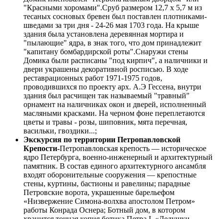
"Красными хоромами".Сруб размером 12,7 х 5,7 м из
тесаных сосновых бревен был поставлен плотниками-
шведами за три дня - 24-26 мая 1703 года. На крыше
здания была установлена деревянная мортира и
"пылающие" ядра, в знак того, что дом принадлежит
"капитану бомбардирской роты".Снаружи стены
Домика были расписаны "под кирпич", а наличники и
двери украшены декоративной росписью. В ходе
реставрационных работ 1971-1975 годов,
проводившихся по проекту арх. А.Э Гессена, внутри
здания был расчищен так называемый "травный"
орнамент на наличниках окон и дверей, исполненный
масляными красками. На черном фоне переплетаются
цветы и травы - розы, шиповник, мята перечная,
васильки, гвоздики...;
Экскурсия по территории Петропавловской
Крепости-
Петропавловская крепость — историческое
ядро Петербурга, военно-инженерный и архитектурный
памятник. В состав единого архитектурного ансамбля
входят оборонительные сооружения — крепостные
стены, куртины, бастионы и равелины; парадные
Петровские ворота, украшенные барельефом
«Низвержение Симона-волхва апостолом Петром»
работы Конрада Оснера; Ботный дом, в котором
хранится точная копия ботика Петра I, «Дедушки