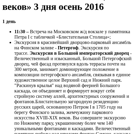
веков» 3 дня осень 2016
1 день
11:30 –
Встреча на Московском ж/д вокзале у памятника
Петра I с табличкой «Блистательная Столица»;
Экскурсия в красивейший дворцово-парковый ансамбль
на Финском заливе -
Петергоф
. Экскурсия по
трассе.
Экскурсия в Большой императорский дворец
-
Величественный и изысканный, Большой Петергофский
дворец, чей фасад протянулся вдоль террасы почти на
300 метров, занимает доминирующее положение в
композиции петергофского ансамбля, связывая в единое
художественное целое Верхний сад и Нижний парк.
"Раскинув крылья" над водяной феерией Большого
каскада, он объединяет и формирует вокруг себя
стройную систему аллей, архитектурных сооружений и
фонтанов.Блистательную загородную резиденцию
русских царей, основанную Петром I в 1705 году на
берегу Финского залива, жемчужину паркового
искусства XVIII-XIX веков. Вы совершите экскурсию
по Нижнему парку, украшенному более чем 140
уникальными фонтанами и каскадами. Величественный
памятник победы над шведами фонтан Самсон, каскады