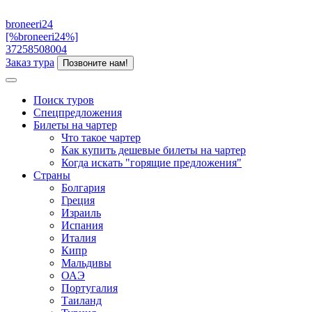
broneeri24
[%broneeri24%]
37258508004
Заказ тура
Позвоните нам!
Поиск туров
Спецпредложения
Билеты на чартер
Что такое чартер
Как купить дешевые билеты на чартер
Когда искать "горящие предложения"
Страны
Болгария
Греция
Израиль
Испания
Италия
Кипр
Мальдивы
ОАЭ
Португалия
Таиланд