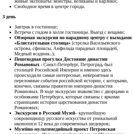
живые экспонаты: монстры, великаны и карлики;
Свободное время в центре города.
3 день
Завтрак в гостинице;
Встреча с гидом в холле гостиницы. Выезд с вещами;
Обзорная экскурсия по парадному центру с выходами
«Блистательная столица»
(стрелка Васильевского
острова, сфинксы, Анфилада парадных площадей,
Медный всадник..);
Пешеходная прогулка Достояние династии
Романовых
- Санкт-Петербург, Петроград, был
столицей Российской Империи и именно здесь
происходили самые интересные, невероятные и
переломные события российской истории, с которыми,
конечно, связаны правители империи-династия
Романовых. В ходе экскурсии знакомство с дворцами и
особняками Петербурга, которые связаны с яркими
страницами истории царствования династии
Романовых;
Экскурсия в Русский Музей
– крупнейшую
сокровищницу русского искусства от уникальной
иконописи 12 века до современных шедевров;
Музейно-мультимедийный проект Петровская