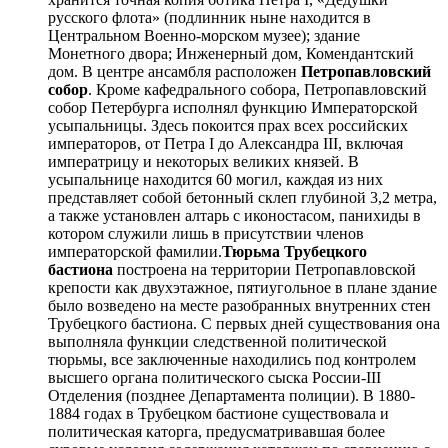
русского флота» (подлинник ныне находится в
Центральном Военно-морском музее); здание
Монетного двора; Инженерный дом, Комендантский
дом. В центре ансамбля расположен
Петропавловский
собор
. Кроме кафедрального собора, Петропавловский
собор Петербурга исполнял функцию Императорской
усыпальницы. Здесь покоится прах всех российских
императоров, от Петра I до Александра III, включая
императрицу и некоторых великих князей. В
усыпальнице находится 60 могил, каждая из них
представляет собой бетонный склеп глубиной 3,2 метра,
а также установлен алтарь с иконостасом, панихиды в
котором служили лишь в присутствии членов
императорской фамилии.
Тюрьма Трубецкого
бастиона
построена на территории Петропавловской
крепости как двухэтажное, пятиугольное в плане здание
было возведено на месте разобранных внутренних стен
Трубецкого бастиона. С первых дней существования она
выполняла функции следственной политической
тюрьмы, все заключенные находились под контролем
высшего органа политического сыска России-III
Отделения (позднее Департамента полиции). В 1880-
1884 годах в Трубецком бастионе существовала и
политическая каторга, предусматривавшая более