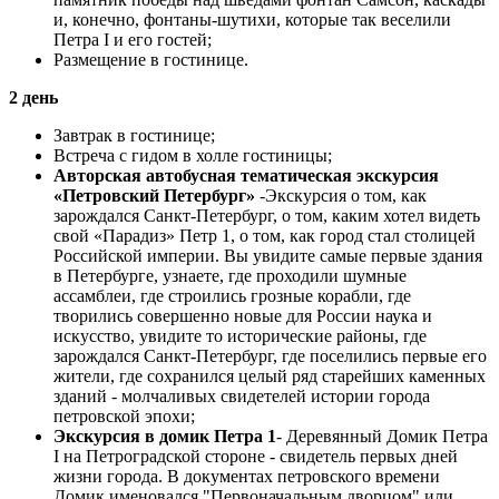
и, конечно, фонтаны-шутихи, которые так веселили
Петра I и его гостей;
Размещение в гостинице.
2 день
Завтрак в гостинице;
Встреча с гидом в холле гостиницы;
Авторская автобусная тематическая экскурсия
«Петровский Петербург»
-Экскурсия о том, как
зарождался Санкт-Петербург, о том, каким хотел видеть
свой «Парадиз» Петр 1, о том, как город стал столицей
Российской империи. Вы увидите самые первые здания
в Петербурге, узнаете, где проходили шумные
ассамблеи, где строились грозные корабли, где
творились совершенно новые для России наука и
искусство, увидите то исторические районы, где
зарождался Санкт-Петербург, где поселились первые его
жители, где сохранился целый ряд старейших каменных
зданий - молчаливых свидетелей истории города
петровской эпохи;
Экскурсия в домик Петра 1
- Деревянный Домик Петра
I на Петроградской стороне - свидетель первых дней
жизни города. В документах петровского времени
Домик именовался "Первоначальным дворцом" или