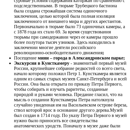
суровые условия содержания каторжан по сравнению с
подследственными. В тюрьме Трубецкого бастиона
была создана строжайшая система одиночного
заключения, целью которой была полная изоляция
заключенного от внешнего мира и других арестантов.
Первоначально в тюрьме было 73 одиночных камеры, а
с 1878 года их стало 69. За время существования
тюрьмы при самодержавии через ее камеры прошло
более полутора тысяч узников. Здесь находились в
заключении многие деятели российского
революционно-освободительного движения
;
Посещение
мини – города в Александровском парке;
Экскурсия в Кунсткамеру
- знаменитый первый музей
России, крупнейшее собрание редкостей со всего света,
начало которому положил Петр 1. Кунсткамера является
одним из самых старых музеев Санкт-Петербурга и всей
России. Она была открыта по приказу Петра Первого,
чтобы собирать и изучать раритеты, созданные
природой и руками человека. Предание гласил, что на
мысль о создании Кунсткамеры Петра натолкнула
случайно увиденная им на Васильевском острове береза,
ствол которой врос в основание другого дерева.Музей
был создан в 1714 году. По указу Петра Первого в музей
нужно было приносить все свидетельства
анатомических уродств. Поначалу в музее даже были