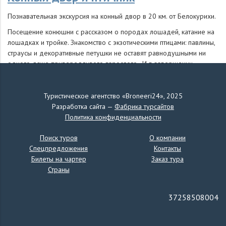
Познавательная экскурсия на конный двор в 20 км. от Белокурихи.
Посещение конюшни с рассказом о породах лошадей, катание на
лошадках и тройке. Знакомство с экзотическими птицами: павлины,
страусы и декоративные петушки не оставят равнодушными ни
одного даже привередливого взрослого.. И в завершении
экскурсии угощение в стилизованном кафе. Только в нашем кафе
сидя на стуле в виде седла за столом в виде телеги Вы сможете
отведать душистый травяной чай с вафелькой.
Туристическое агентство «Broneeri24», 2025
Разработка сайта —
Фабрика турсайтов
Политика конфиденциальности
Церковка в дымке легенд
Поиск туров
О компании
Спецпредложения
Контакты
Подъем по канатно-крессельной дороге на священную гору
Билеты на чартер
Заказ тура
Церковка.
Страны
Живописная панорама курорта и окрестностей с высоты птичьего
полета. Наверху пешая прогулка с увлекательными мифами и
легендами к скалам «Церковка», «Два брата». И все это с
37258508004
интереснейшими легендами о курорте. Это классическая
экскурсия. Уехать с Белокурихи и не побывать на горе Церковка