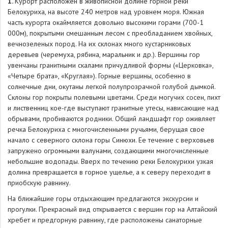
1.
Курорт расположен в живописной долине горной реки
Белокуриха, на высоте 240 метров над уровнем моря. Южная
часть курорта окаймляется довольно высокими горами (700-1
000м), покрытыми смешанным лесом с преобладанием хвойных,
вечнозеленых пород. На их склонах много кустарниковых
деревьев (черемуха, рябина, маральник и др.). Вершины гор
увенчаны гранитными скалами причудливой формы («Церковка»,
«Четыре брата», «Круглая»). Горные вершины, особенно в
солнечные дни, окутаны легкой полупрозрачной голубой дымкой.
Склоны гор покрыты полевыми цветами. Среди могучих сосен, пихт
и лиственниц кое-где выступают гранитные утесы, нависающие над
обрывами, пробиваются родники. Общий ландшафт гор оживляет
речка Белокуриха с многочисленными ручьями, берущая свое
начало с северного склона горы Синюхи. Ее течение с верховьев
запружено огромными валунами, создающими многочисленные
небольшие водопады. Вверх по течению реки Белокурихи узкая
долина превращается в горное ущелье, а к северу переходит в
приобскую равнину.
На ближайшие горы отдыхающим предлагаются экскурсии и
прогулки. Прекрасный вид открывается с вершин гор на Алтайский
хребет и предгорную равнину, где расположены санаторные