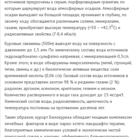
источников приурочены к серым, порфировидным гранитам, по
которым циркулирует вода атмосферных осадков. Атмосферные
осадки выпадают на большой площади, проникают в глубину, по
своему ходу обогащаются различными солями, минералами,
0
газами, приобретают высокую температуру (+30 – +42,3
С) и
радиоактивные свойства (7-8,4 нКи/л).
Буровые скважины (500м) выводят воду на поверхность с
давлением до 1,5 атм. По химическому составу вода источников
гидрокарбонатно-сульфатно-натриевая, с минерализацией-0,3г/л.
Кроме этого, в воде обнаружены микроэлементы (литий, стронций,
титан, свинец и др.) и биологически активные вещества: соли
кремниевой кислоты (0,06 г/л). Газовый состав воды источников в
основном представлен азотом 98 % и редкими газами (2 %):
радоном, аргоном, ксеноном, криптоном, гелием и неоном.
Количество растворенного в воде газа доходит до 15 мг/дм3.
Химический состав воды, радиоактивность, щелочность и
температура постоянны на протяжении десятков лет.
Таким образом, курорт Белокуриха обладает мощным комплексом
лечебных факторов в виде: парко-эстето-ландшафто-терапии,
благоприятных климатических условий в экологически чистой
природной среде и, наконец, эффективного бальнеологического