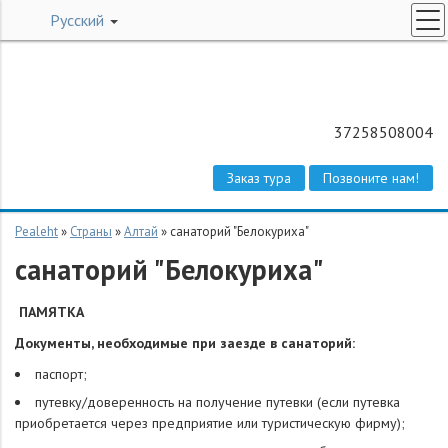
Русский
ПОИСК ТУРОВ
СПЕЦПРЕДЛОЖЕНИЯ
БИЛЕТЫ НА ЧАРТЕР
37258508004
СТРАНЫ
Заказ тура
Позвоните нам!
О КОМПАНИИ
КОНТАКТЫ
Pealeht
»
Страны
»
Алтай
»
санаторий "Белокуриха"
санаторий "Белокуриха"
ЗАКАЗ ТУРА
ПАМЯТКА
Документы, необходимые при заезде в санаторий:
паспорт;
путевку/доверенность на получение путевки (если путевка
приобретается через предприятие или туристическую фирму);