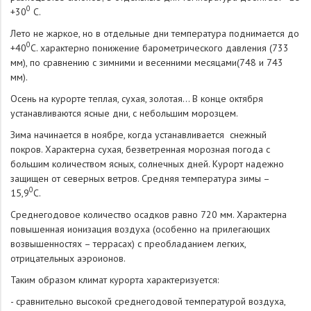
0
+30
С.
Лето не жаркое, но в отдельные дни температура поднимается до
0
+40
С. характерно понижение барометрического давления (733
мм), по сравнению с зимними и весенними месяцами(748 и 743
мм).
Осень на курорте теплая, сухая, золотая… В конце октября
устанавливаются ясные дни, с небольшим морозцем.
Зима начинается в ноябре, когда устанавливается снежный
покров. Характерна сухая, безветренная морозная погода с
большим количеством ясных, солнечных дней. Курорт надежно
защищен от северных ветров. Средняя температура зимы –
0
15,9
С.
Среднегодовое количество осадков равно 720 мм. Характерна
повышенная ионизация воздуха (особенно на прилегающих
возвышенностях – террасах) с преобладанием легких,
отрицательных аэроионов.
Таким образом климат курорта характеризуется:
- сравнительно высокой среднегодовой температурой воздуха,