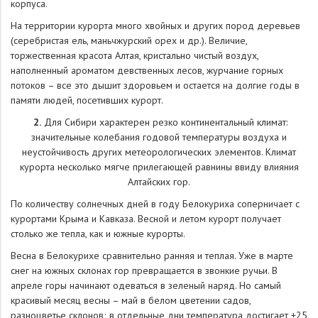
корпуса.
На территории курорта много хвойных и других пород деревьев
(серебристая ель, маньчжурский орех и др.). Величие,
торжественная красота Алтая, кристально чистый воздух,
наполненный ароматом девственных лесов, журчание горных
потоков – все это дышит здоровьем и остается на долгие годы в
памяти людей, посетивших курорт.
2.
Для Сибири характерен резко континентальный климат:
значительные колебания годовой температуры воздуха и
неустойчивость других метеорологических элементов. Климат
курорта несколько мягче прилегающей равнины ввиду влияния
Алтайских гор.
По количеству солнечных дней в году Белокуриха соперничает с
курортами Крыма и Кавказа. Весной и летом курорт получает
столько же тепла, как и южные курорты.
Весна в Белокурихе сравнительно ранняя и теплая. Уже в марте
снег на южных склонах гор превращается в звонкие ручьи. В
апреле горы начинают одеваться в зеленый наряд. Но самый
красивый месяц весны – май в белом цветении садов,
разноцветье склонов; в отдельные дни температура достигает +25